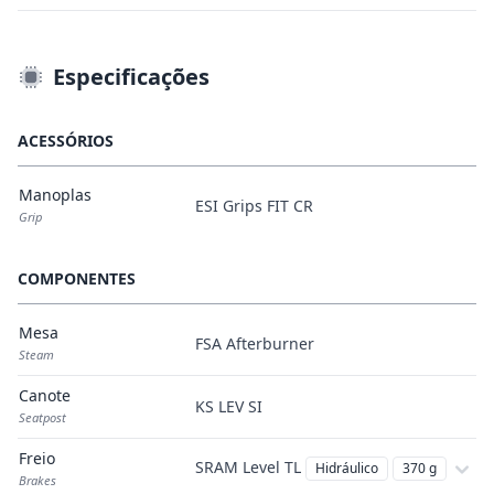
Especificações
ACESSÓRIOS
Manoplas
ESI Grips FIT CR
Grip
COMPONENTES
Mesa
FSA Afterburner
Steam
Canote
KS LEV SI
Seatpost
Freio
SRAM Level TL
Hidráulico
370 g
Brakes