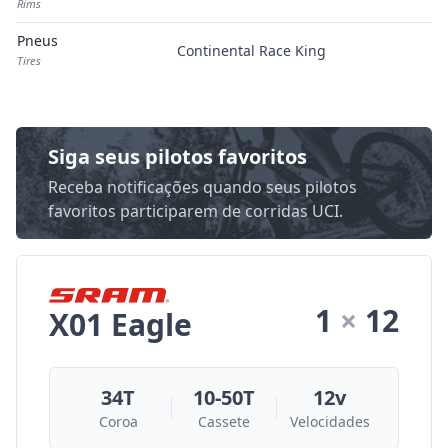
Rims
Pneus
Continental Race King
Tires
Siga seus pilotos favoritos
Receba notificações quando seus pilotos
favoritos participarem de corridas UCI.
1
×
12
X01 Eagle
34T
10-50T
12v
Coroa
Cassete
Velocidades