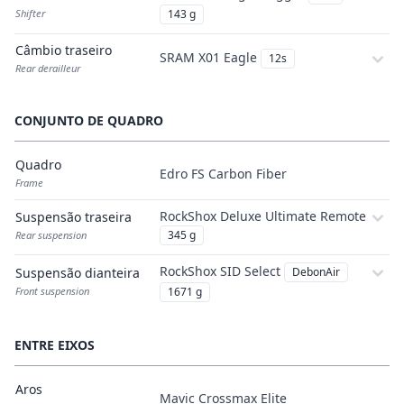
Shifter
143 g
Câmbio traseiro
SRAM X01 Eagle
12s
Rear derailleur
CONJUNTO DE QUADRO
Quadro
Edro FS Carbon Fiber
Frame
RockShox Deluxe Ultimate Remote
Suspensão traseira
345 g
Rear suspension
RockShox SID Select
Suspensão dianteira
DebonAir
Front suspension
1671 g
ENTRE EIXOS
Aros
Mavic Crossmax Elite