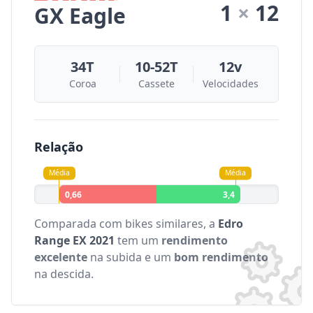
1
×
12
GX Eagle
34T
10-52T
12v
Coroa
Cassete
Velocidades
Relação
Média
Média
0,66
3,4
Comparada com bikes similares, a
Edro
Range EX 2021
tem um
rendimento
excelente
na subida e um
bom rendimento
na descida.