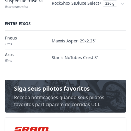
Suspensão traseira
RockShox SIDluxe Select+
236 g
Rear suspension
ENTRE EIXOS
Pneus
Maxxis Aspen 29x2.25"
Tires
Aros
Stan's NoTubes Crest S1
Rims
Siga seus pilotos favoritos
Receba notificações quando seus pilotos
favoritos participarem de corridas UCI.