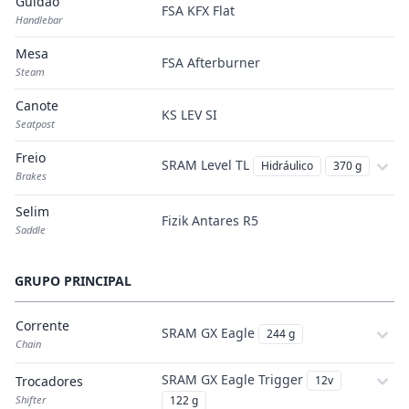
Guidão
FSA KFX Flat
Handlebar
Mesa
FSA Afterburner
Steam
Canote
KS LEV SI
Seatpost
Freio
SRAM Level TL
Hidráulico
370 g
Brakes
Selim
Fizik Antares R5
Saddle
GRUPO PRINCIPAL
Corrente
SRAM GX Eagle
244 g
Chain
SRAM GX Eagle Trigger
Trocadores
12v
Shifter
122 g