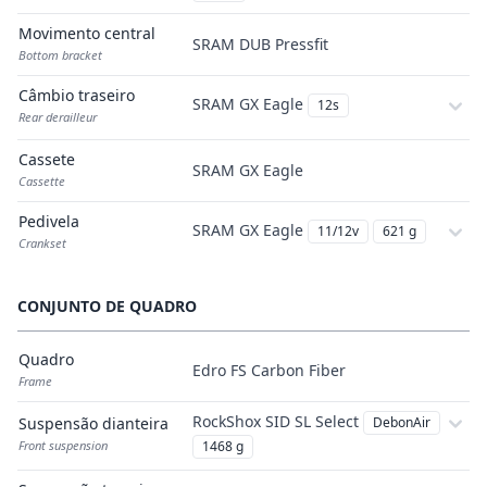
Movimento central
SRAM DUB Pressfit
Bottom bracket
Câmbio traseiro
SRAM GX Eagle
12s
Rear derailleur
Cassete
SRAM GX Eagle
Cassette
Pedivela
SRAM GX Eagle
11/12v
621 g
Crankset
CONJUNTO DE QUADRO
Quadro
Edro FS Carbon Fiber
Frame
RockShox SID SL Select
Suspensão dianteira
DebonAir
Front suspension
1468 g