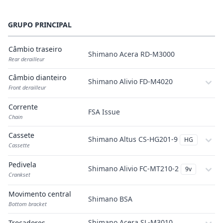
GRUPO PRINCIPAL
Câmbio traseiro
Shimano Acera RD-M3000
Rear derailleur
Câmbio dianteiro
Shimano Alivio FD-M4020
Front derailleur
Corrente
FSA Issue
Chain
Cassete
Shimano Altus CS-HG201-9
HG
Cassette
Pedivela
Shimano Alivio FC-MT210-2
9v
Crankset
Movimento central
Shimano BSA
Bottom bracket
Shimano Acera SL-M3010
Trocadores