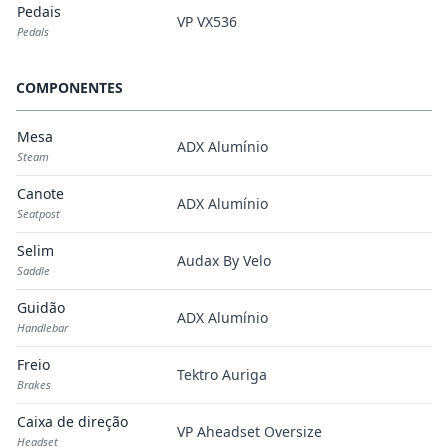
Pedais
VP VX536
Pedals
COMPONENTES
Mesa
ADX Alumínio
Steam
Canote
ADX Alumínio
Seatpost
Selim
Audax By Velo
Saddle
Guidão
ADX Alumínio
Handlebar
Freio
Tektro Auriga
Brakes
Caixa de direção
VP Aheadset Oversize
Headset