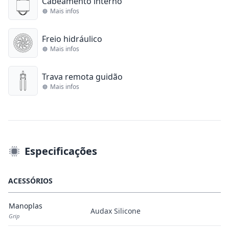
Cabeamento interno
Mais infos
Freio hidráulico
Mais infos
Trava remota guidão
Mais infos
Especificações
ACESSÓRIOS
Manoplas
Audax Silicone
Grip