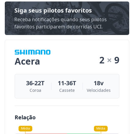
Siga seus pilotos favoritos
Receba notificações quando seus pilotos
favoritos participarem de corridas UCI.
2
×
9
Acera
36-22T
11-36T
18v
Coroa
Cassete
Velocidades
Relação
Média
Média