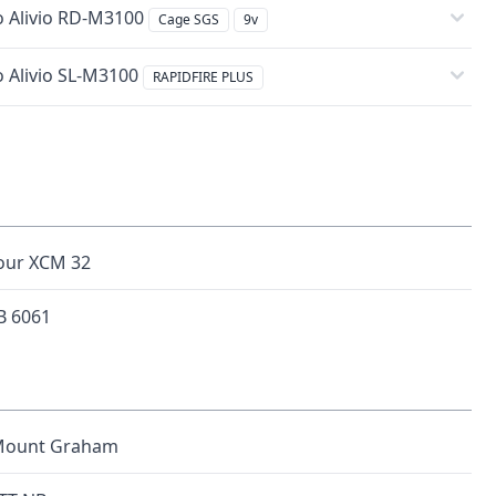
 Alivio RD-M3100
Cage SGS
9v
 Alivio SL-M3100
RAPIDFIRE PLUS
our XCM 32
B 6061
Mount Graham