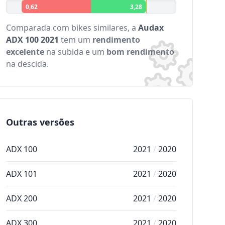
0,62
3,28
Comparada com bikes similares, a
Audax
ADX 100 2021
tem um
rendimento
excelente
na subida e um
bom rendimento
na descida.
Outras versões
ADX 100
2021
/
2020
ADX 101
2021
/
2020
ADX 200
2021
/
2020
ADX 300
2021
/
2020