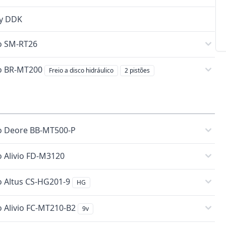
y DDK
o SM-RT26
o BR-MT200
Freio a disco hidráulico
2 pistões
 Deore BB-MT500-P
 Alivio FD-M3120
 Altus CS-HG201-9
HG
 Alivio FC-MT210-B2
9v