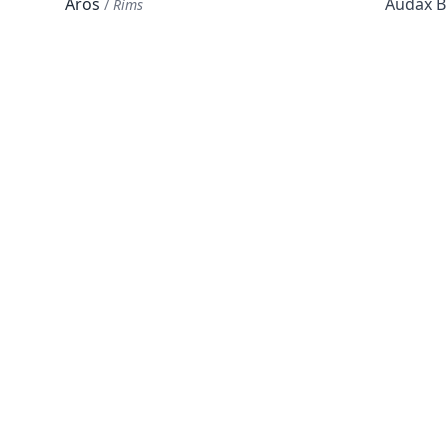
Aros
Audax B
/
Rims