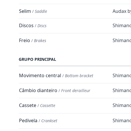
Selim
Audax b
/
Saddle
Discos
Shiman
/
Discs
Freio
Shiman
/
Brakes
GRUPO PRINCIPAL
Movimento central
Shimano
/
Bottom bracket
Câmbio dianteiro
Shimano
/
Front derailleur
Cassete
Shimano
/
Cassette
Pedivela
Shimano
/
Crankset