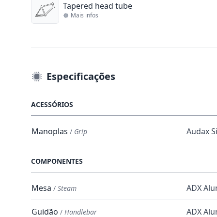
Tapered head tube
Mais infos
Especificações
ACESSÓRIOS
Manoplas
Audax Si
/
Grip
COMPONENTES
Mesa
ADX Alu
/
Steam
Guidão
ADX Alu
/
Handlebar