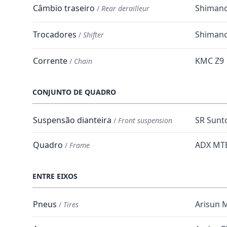
Câmbio traseiro
Shimano
/
Rear derailleur
Trocadores
Shimano
/
Shifter
Corrente
KMC Z9
/
Chain
CONJUNTO DE QUADRO
Suspensão dianteira
SR Sunt
/
Front suspension
Quadro
ADX MT
/
Frame
ENTRE EIXOS
Pneus
Arisun 
/
Tires