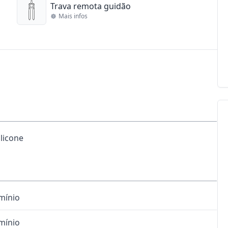
Trava remota guidão
Mais infos
licone
mínio
mínio