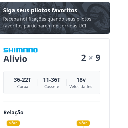
Siga seus pilotos favoritos
Receba notificações quando seus pilotos
favoritos participarem de corridas UCI.
2
×
9
Alivio
36-22T
11-36T
18v
Coroa
Cassete
Velocidades
Relação
Média
Média