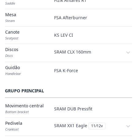
Fizik Antares R1
Saddle
Mesa
FSA Afterburner
Steam
Canote
KS LEV CI
Seatpost
Discos
SRAM CLX 160mm
Discs
Guidão
FSA K-Force
Handlebar
GRUPO PRINCIPAL
Movimento central
SRAM DUB Pressfit
Bottom bracket
Pedivela
SRAM XX1 Eagle
11/12v
Crankset