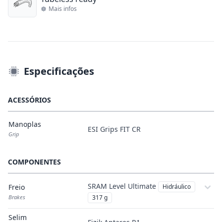
Mais infos
Especificações
ACESSÓRIOS
Manoplas
ESI Grips FIT CR
Grip
COMPONENTES
SRAM Level Ultimate
Freio
Hidráulico
Brakes
317 g
Selim