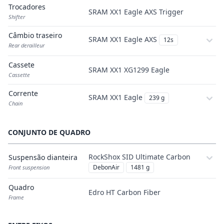
Trocadores
SRAM XX1 Eagle AXS Trigger
Shifter
Câmbio traseiro
SRAM XX1 Eagle AXS
12s
Rear derailleur
Cassete
SRAM XX1 XG1299 Eagle
Cassette
Corrente
SRAM XX1 Eagle
239 g
Chain
CONJUNTO DE QUADRO
RockShox SID Ultimate Carbon
Suspensão dianteira
DebonAir
1481 g
Front suspension
Quadro
Edro HT Carbon Fiber
Frame