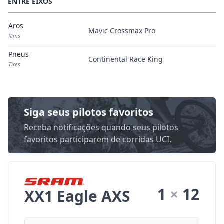
ENTRE EIXOS
Aros
Mavic Crossmax Pro
Rims
Pneus
Continental Race King
Tires
Siga seus pilotos favoritos
Receba notificações quando seus pilotos
favoritos participarem de corridas UCI.
1
×
12
XX1 Eagle AXS