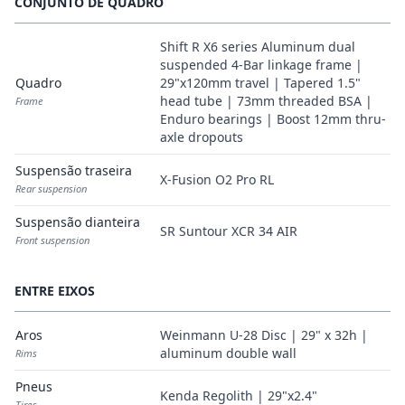
CONJUNTO DE QUADRO
Shift R X6 series Aluminum dual
suspended 4-Bar linkage frame |
Quadro
29"x120mm travel | Tapered 1.5"
head tube | 73mm threaded BSA |
Frame
Enduro bearings | Boost 12mm thru-
axle dropouts
Suspensão traseira
X-Fusion O2 Pro RL
Rear suspension
Suspensão dianteira
SR Suntour XCR 34 AIR
Front suspension
ENTRE EIXOS
Aros
Weinmann U-28 Disc | 29" x 32h |
aluminum double wall
Rims
Pneus
Kenda Regolith | 29"x2.4"
Tires