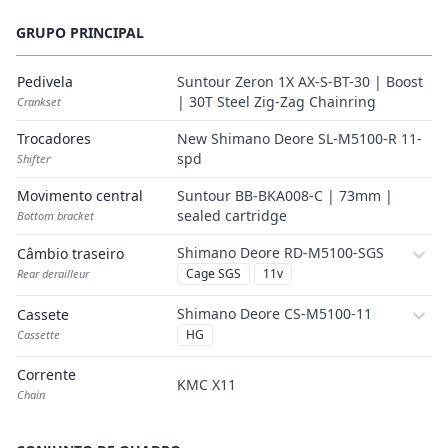
GRUPO PRINCIPAL
Pedivela
Suntour Zeron 1X AX-S-BT-30 | Boost
| 30T Steel Zig-Zag Chainring
Crankset
Trocadores
New Shimano Deore SL-M5100-R 11-
spd
Shifter
Movimento central
Suntour BB-BKA008-C | 73mm |
sealed cartridge
Bottom bracket
Shimano Deore RD-M5100-SGS
Câmbio traseiro
Cage SGS
11v
Rear derailleur
Shimano Deore CS-M5100-11
Cassete
HG
Cassette
Corrente
KMC X11
Chain