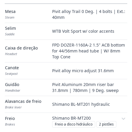
Mesa
Pivit alloy Trail 0 Deg. | 4 bolts | Ext.:
40mm
Steam
Selim
WTB Volt Sport w/ color accents
Saddle
FPD DOZER-1160A-2 1.5" ACB bottom
Caixa de direção
for 44/56mm head tube | W/ 8mm
Headset
Top Cone
Canote
Pivit alloy micro adjust 31.6mm
Seatpost
Guidão
Pivit Aluminum 20mm riser bar
31.8mm | 780mm | 9 Deg. sweep
Handlebar
Alavancas de freio
Shimano BL-MT201 hydraulic
Brake lever
Shimano BR-MT200
Freio
Freio a disco hidráulico
2 pistões
Brakes