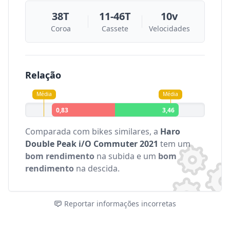
38T
11-46T
10v
Coroa
Cassete
Velocidades
Relação
Média
Média
0,83
3,46
Comparada com bikes similares, a
Haro
Double Peak i/O Commuter 2021
tem um
bom rendimento
na subida e um
bom
rendimento
na descida.
Reportar informações incorretas