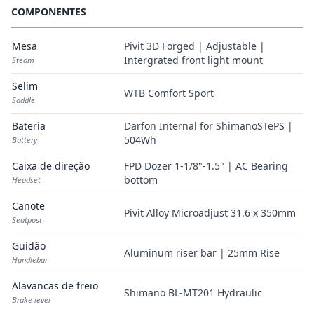
COMPONENTES
Mesa
Pivit 3D Forged | Adjustable |
Intergrated front light mount
Steam
Selim
WTB Comfort Sport
Saddle
Bateria
Darfon Internal for ShimanoSTePS |
504Wh
Battery
Caixa de direção
FPD Dozer 1-1/8"-1.5" | AC Bearing
bottom
Headset
Canote
Pivit Alloy Microadjust 31.6 x 350mm
Seatpost
Guidão
Aluminum riser bar | 25mm Rise
Handlebar
Alavancas de freio
Shimano BL-MT201 Hydraulic
Brake lever