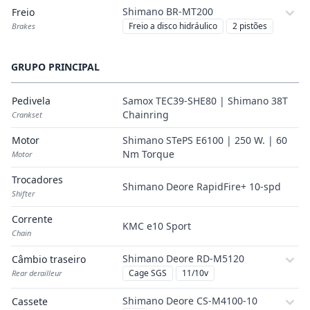
Shimano BR-MT200
Freio
Freio a disco hidráulico
2 pistões
Brakes
GRUPO PRINCIPAL
Pedivela
Samox TEC39-SHE80 | Shimano 38T
Chainring
Crankset
Motor
Shimano STePS E6100 | 250 W. | 60
Nm Torque
Motor
Trocadores
Shimano Deore RapidFire+ 10-spd
Shifter
Corrente
KMC e10 Sport
Chain
Shimano Deore RD-M5120
Câmbio traseiro
Cage SGS
11/10v
Rear derailleur
Shimano Deore CS-M4100-10
Cassete