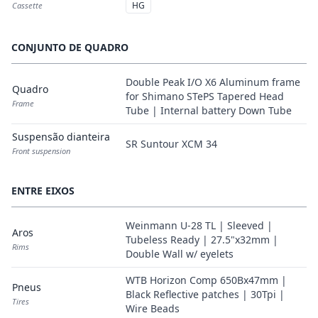
HG
Cassette
CONJUNTO DE QUADRO
Double Peak I/O X6 Aluminum frame
Quadro
for Shimano STePS Tapered Head
Frame
Tube | Internal battery Down Tube
Suspensão dianteira
SR Suntour XCM 34
Front suspension
ENTRE EIXOS
Weinmann U-28 TL | Sleeved |
Aros
Tubeless Ready | 27.5"x32mm |
Rims
Double Wall w/ eyelets
WTB Horizon Comp 650Bx47mm |
Pneus
Black Reflective patches | 30Tpi |
Tires
Wire Beads