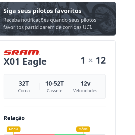
Siga seus pilotos favoritos
Receba notificações quando seus pilotos
favoritos participarem de corridas UCI.
1
×
12
X01 Eagle
32T
10-52T
12v
Coroa
Cassete
Velocidades
Relação
Média
Média