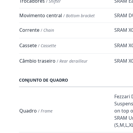
Trocadores
SRAM Eag
/
Shifter
Movimento central
SRAM DU
/
Bottom bracket
Corrente
SRAM X0
/
Chain
Cassete
SRAM XG
/
Cassette
Câmbio traseiro
SRAM X0
/
Rear derailleur
CONJUNTO DE QUADRO
Fezzari 
Suspensi
Quadro
on top o
/
Frame
SRAM Uni
(S,M,L,X