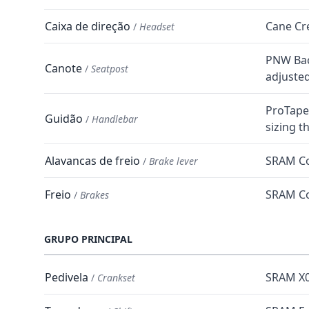
Caixa de direção
Cane Cr
/
Headset
PNW Bac
Canote
/
Seatpost
adjusted
ProTape
Guidão
/
Handlebar
sizing 
Alavancas de freio
SRAM C
/
Brake lever
Freio
SRAM C
/
Brakes
GRUPO PRINCIPAL
Pedivela
SRAM X0
/
Crankset