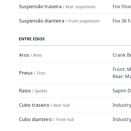
Suspensão traseira
Fox Floa
/
Rear suspension
Suspensão dianteira
Fox 36 F
/
Front suspension
ENTRE EIXOS
Aros
Crank B
/
Rims
Front: M
Pneus
/
Tires
Rear: Ma
Raios
Sapim D-
/
Spokes
Cubo traseiro
Industry
/
Rear hub
Cubo dianteiro
Industry
/
Front hub