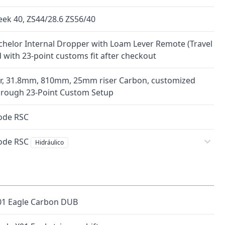
eek 40, ZS44/28.6 ZS56/40
helor Internal Dropper with Loam Lever Remote (Travel
 with 23-point customs fit after checkout
r, 31.8mm, 810mm, 25mm riser Carbon, customized
through 23-Point Custom Setup
ode RSC
ode RSC
Hidráulico
1 Eagle Carbon DUB