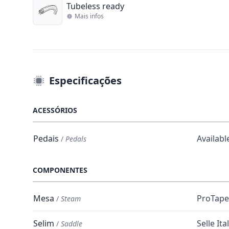
Tubeless ready
Mais infos
Especificações
ACESSÓRIOS
Pedais
Availabl
/
Pedals
COMPONENTES
Mesa
ProTape 
/
Steam
Selim
Selle It
/
Saddle