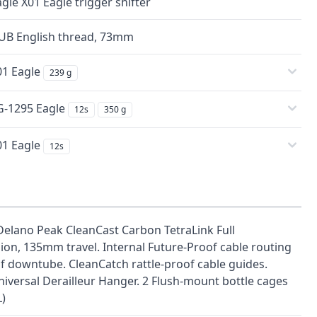
le X01 Eagle trigger shifter
B English thread, 73mm
1 Eagle
239 g
-1295 Eagle
12s
350 g
1 Eagle
12s
Delano Peak CleanCast Carbon TetraLink Full
on, 135mm travel. Internal Future-Proof cable routing
f downtube. CleanCatch rattle-proof cable guides.
versal Derailleur Hanger. 2 Flush-mount bottle cages
L)